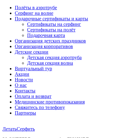
Полёты в аэротрубе
Серфинг на волне
Подарочные сертификаты и карты
Сертификаты на серфинг
Сертификаты на полёт
Подарочная карта
Организация детских праздников
Организация корпоративов
Детские секции
Детская секция аэротруба
Детская секция волна
Виртуальный тур
Акции
Новости
О нас
Контакты
Оплата и возврат
Медицинские противопоказания
Свяжитесь по телефону
Партнеры
Летать
Серфить